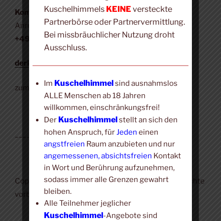
Kuschelhimmels
KEINE
versteckte
Kontakt:
Partnerbörse oder Partnervermittlung.
Anruf, SMS, WhatsApp, Signal:
Bei missbräuchlicher Nutzung droht
+49 (0) 171 423 4190
Ausschluss.
derkuschelhimmel@t-online.de
Kuschelhimmel
Im
sind ausnahmslos
zum
Impressum
ALLE Menschen ab 18 Jahren
willkommen, einschränkungsfrei!
Kuschelhimmel
Der
stellt an sich den
hohen Anspruch, für
Jeden
einen
___________________
angstfreien
Raum anzubieten und nur
angemessenen, absichtsfreien
Kontakt
in Wort und Berührung aufzunehmen,
sodass immer alle Grenzen gewahrt
Copyright © 2018-2026
Kuschel-Portal.
Alle Rechte
bleiben.
vorbehalten.
Alle Teilnehmer jeglicher
Kuschelhimmel
-Angebote sind