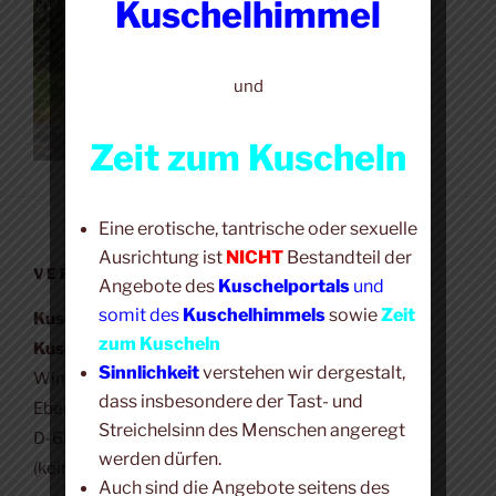
Kuschelhimmel
und
Zeit zum Kuscheln
Eine erotische, tantrische oder sexuelle
Ausrichtung ist
NICHT
Bestandteil der
VERANTWORTLICH
Angebote des
Kuschelportals
und
somit des
Kuschelhimmels
sowie
Zeit
Kuschelhimmel +
zum Kuscheln
Kuschel-Portal
Sinnlichkeit
verstehen wir dergestalt,
Winfried Bär
dass insbesondere der Tast- und
Eberbacher Str. 23
Streichelsinn des Menschen angeregt
D-65346 Eltville (Erbach)
werden dürfen.
(kein Veranstaltungsort)
Auch sind die Angebote seitens des