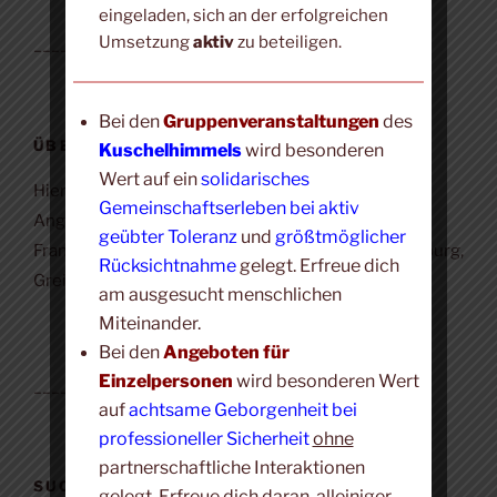
eingeladen, sich an der erfolgreichen
Umsetzung
aktiv
zu beteiligen.
____________________
Bei den
Gruppenveranstaltungen
des
ÜBER DIESE WEBSITE
Kuschelhimmels
wird besonderen
Wert auf ein
solidarisches
Hier findest du eine Übersicht det Kuschelhimmel-
Gemeinschaftserleben bei aktiv
Angebote für Gruppen und Einzelne im Raum
geübter Toleranz
und
größtmöglicher
Frankfurt, Oberursel, Erbach/Rheingau, Mainz, Marburg,
Rücksichtnahme
gelegt. Erfreue dich
Greifenstein und Boppard.
am ausgesucht menschlichen
Miteinander.
Bei den
Angeboten für
Einzelpersonen
wird besonderen Wert
____________________
auf
achtsame Geborgenheit bei
professioneller Sicherheit
ohne
partnerschaftliche Interaktionen
SUCHE
gelegt. Erfreue dich daran, alleiniger