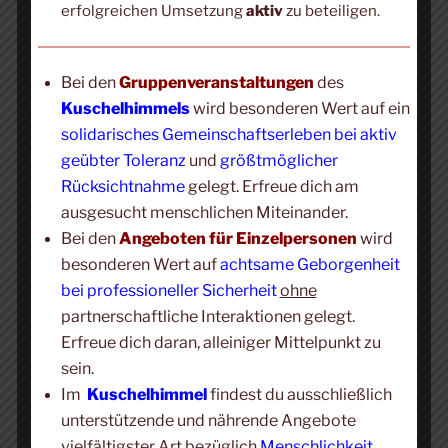
aktuellen Situation sagen.
erfolgreichen Umsetzung
aktiv
zu beteiligen.
Mein Angebot ist definitiv nicht sexuell. Du erhältst
Bei den
Gruppenveranstaltungen
des
innerhalb der klaren Regeln genau die und nur die Art
Kuschelhimmels
wird besonderen Wert auf ein
der Berührung, die du möchtest und benötigst, um in
solidarisches Gemeinschaftserleben bei aktiv
jeder Einzelsitzung bestmöglichen Komfort und wohlig
geübter Toleranz
und
größtmöglicher
genährte Zufriedenheit zu erfahren.
Rücksichtnahme
gelegt. Erfreue dich am
ausgesucht menschlichen Miteinander.
Wenn du dich mitteilen möchtest, freue ich mich, dir
Bei den
Angeboten für Einzelpersonen
wird
zuzuhören. Was ich möchte ist, dir eine
Plattform
zu
besonderen Wert auf
achtsame Geborgenheit
bieten, um dich
SO WIE DU
bei professioneller Sicherheit
ohne
BIST
angenommen
,
verstanden,
partnerschaftliche Interaktionen gelegt.
gehalten
und
geschätzt
zu fühlen.
Erfreue dich daran, alleiniger Mittelpunkt zu
sein.
Im
Kuschelhimmel
findest du ausschließlich
SUCHE
unterstützende und nährende Angebote
vielfältigster Art bezüglich
Menschlichkeit,