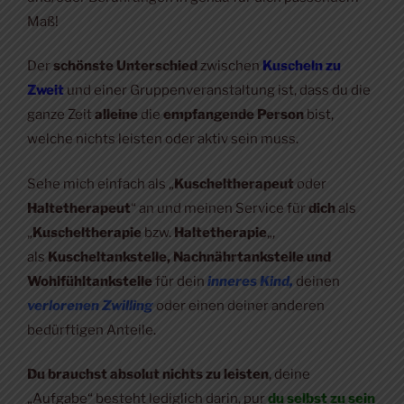
Maß!
Der
schönste Unterschied
zwischen
Kuscheln zu
Zweit
und einer Gruppenveranstaltung ist, dass du die
ganze Zeit
alleine
die
empfangende Person
bist,
welche nichts leisten oder aktiv sein muss.
Sehe mich einfach als „
Kuscheltherapeut
oder
Haltetherapeut
“ an und meinen Service für
dich
als
„
Kuscheltherapie
bzw.
Haltetherapie
„,
als
Kuscheltankstelle, Nachnährtankstelle und
Wohlfühltankstelle
für dein
inneres Kind,
deinen
verlorenen Zwilling
oder einen deiner anderen
bedürftigen Anteile.
Du brauchst absolut nichts zu leisten
, deine
„Aufgabe“ besteht lediglich darin, pur
du selbst zu sein