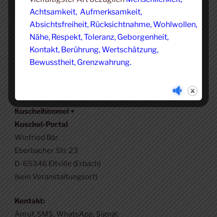
Suchen
Suche
Achtsamkeit, Aufmerksamkeit,
nach:
Absichtsfreiheit, Rücksichtnahme, Wohlwollen,
Nähe, Respekt, Toleranz, Geborgenheit,
Kontakt, Berührung, Wertschätzung,
Bewusstheit, Grenzwahrung.
VERANTWORTLICH
Kuschelhimmel +
Kuschel-Portal
Winfried Bär
Eberbacher Str. 23
D-65346 Eltville (Erbach)
(kein Veranstaltungsort)
Kontakt:
Anruf, SMS, WhatsApp, Signal: