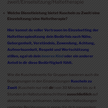
zweit/Einselsitzung/Haltetherapie
Welche Dienstleistung bietet Kuscheln zu Zweit/eine
Einzelsitzung/eine Haltetherapie?
Hier kannst du voller Vertrauen im Einzelsetting der
Haltetherapiesitzung dein Bedürfnis nach Nähe,
Geborgenheit, Verständnis, Zuwendung, Achtung,
Aufmerksamkeit, Respekt und Wertschätzung
stillen, egal ob dein
inneres Kind
oder ein anderer
Anteil in dir diese Bedürftigkeit fühlt.
Wie die Kuschelevents für Gruppen basieren auch die
Begegnungen in den Einzelsitzungen
Kuscheln zu
Zweit
(Kuscheln nur mit
dir
) von 30 Minuten bis zu 4
Stunden (in Halbstundenschritten)
ausschließlich
auf
absichtslosen, achtsamen, liebevollen Halteübungen
und/oder Berührungen in genau für dich passendem