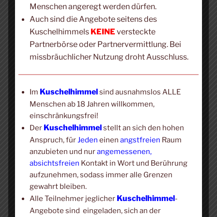
Wir können einfach Hände halten und plaudern;
Menschen angeregt werden dürfen.
stehen, sitzen oder liegen; kuscheln oder einfach nur
Auch sind die Angebote seitens des
halten; kraulen, streicheln oder Hand auflegen.
Kuschelhimmels
KEINE
versteckte
Partnerbörse oder Partnervermittlung. Bei
Wir werden die Einzelsitzung
Kuscheln zu
missbräuchlicher Nutzung droht Ausschluss.
Zweit
laufend anpassen, damit es
für dich
jederzeit
und ausnahmslos bequem und entspannt ist. Es soll
Kuschelhimmel
Im
sind ausnahmslos ALLE
das Gefühl der absichtslosen achtsamen Zuwendung
Menschen ab 18 Jahren willkommen,
entstehen, ähnlich wie zwischen Geschwistern oder
einschränkungsfrei!
einer Mutter/einem Vater und ihrem/seinem Kind.
Kuschelhimmel
Der
stellt an sich den hohen
Anspruch, für
Jeden
einen
angstfreien
Raum
Während der Einzelsitzung
Kuscheln zu Zweit
werden
anzubieten und nur
angemessenen,
wir uns immer wieder austauschen, wie es dir geht und
absichtsfreien
Kontakt in Wort und Berührung
was wir eventuell verändern können, damit
du
dich
aufzunehmen, sodass immer alle Grenzen
noch besser fühlst. Du hast zu jeder Zeit die Kontrolle
gewahrt bleiben.
über das, was du empfangen möchtest. Du kannst zu
Kuschelhimmel
Alle Teilnehmer jeglicher
-
jeder Zeit frei und unbeeinflusst NEIN oder JA zur
Angebote sind eingeladen, sich an der