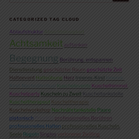
CATEGORIZED TAG CLOUD
Ablaufstruktur
Absichtslosigkeit
Achtsamkeit
auftanken
Begegnung
Berührung. entspannen
Dienstleistung
geschützter Raum
geschützte Zeit
Halteevent
Halteübung
Herz
Inneres-Kind
Inneres-
Kind-Nachnährritual
Kuschelevents
Kuschelhimmel.
Kuschelparty
Kuscheln zu Zweit
Kuscheltankstelle
Kuscheltherapeut
Kuscheltherapie
Kuschelworkshop
Nachnährtankstelle
Paare
platonisch
Priorität
professionelles Berühren
professionelles Halten
professionelles Kuscheln.
Seele
Regeln
Singles
verlorener Zwilling