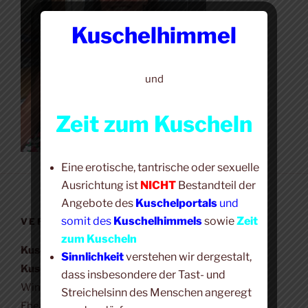
Kuschelhimmel
und
Zeit zum Kuscheln
Eine erotische, tantrische oder sexuelle
Ausrichtung ist
NICHT
Bestandteil der
Angebote des
Kuschelportals
und
somit des
Kuschelhimmels
sowie
Zeit
VERANTWORTLICH
zum Kuscheln
Kuschelhimmel +
Sinnlichkeit
verstehen wir dergestalt,
Kuschel-Portal
dass insbesondere der Tast- und
Winfried Bär
Streichelsinn des Menschen angeregt
Eberbacher Str. 23