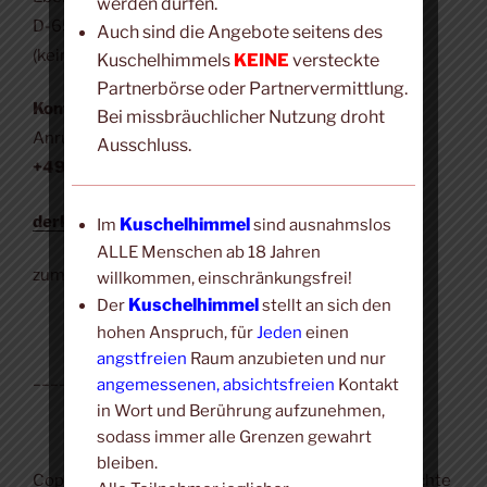
werden dürfen.
D-65346 Eltville (Erbach)
Auch sind die Angebote seitens des
(kein Veranstaltungsort)
Kuschelhimmels
KEINE
versteckte
Partnerbörse oder Partnervermittlung.
Kontakt:
Bei missbräuchlicher Nutzung droht
Anruf, SMS, WhatsApp, Signal:
Ausschluss.
+49 (0) 171 423 4190
derkuschelhimmel@t-online.de
Kuschelhimmel
Im
sind ausnahmslos
ALLE Menschen ab 18 Jahren
zum
Impressum
willkommen, einschränkungsfrei!
Kuschelhimmel
Der
stellt an sich den
hohen Anspruch, für
Jeden
einen
angstfreien
Raum anzubieten und nur
___________________
angemessenen, absichtsfreien
Kontakt
in Wort und Berührung aufzunehmen,
sodass immer alle Grenzen gewahrt
bleiben.
Copyright © 2018-2026
Kuschel-Portal.
Alle Rechte