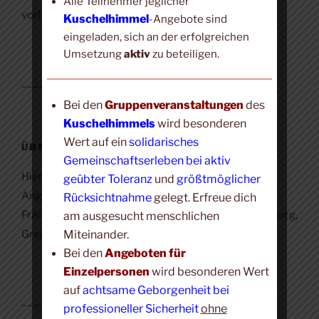
Alle Teilnehmer jeglicher
vorbehalten.
Kuschelhimmel
-Angebote sind
eingeladen, sich an der erfolgreichen
Umsetzung
aktiv
zu beteiligen.
____________________
Bei den
Gruppenveranstaltungen
des
Kuschelhimmels
wird besonderen
Wert auf ein
solidarisches
ÜBER DIESE WEBSITE
Gemeinschaftserleben bei aktiv
Hier findest du eine Übersicht det Kuschelhimmel-
geübter Toleranz
und
größtmöglicher
Angebote für Gruppen und Einzelne im Raum
Rücksichtnahme
gelegt. Erfreue dich
Frankfurt, Oberursel, Erbach/Rheingau, Mainz, Marburg,
am ausgesucht menschlichen
Miteinander.
Greifenstein und Boppard.
Bei den
Angeboten für
Einzelpersonen
wird besonderen Wert
auf
achtsame Geborgenheit bei
____________________
professioneller Sicherheit
ohne