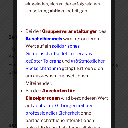
eingeladen, sich an der erfolgreichen
Umsetzung
aktiv
zu beteiligen.
____________________
Bei den
Gruppenveranstaltungen
des
ÜBER DIESE WEBSITE
Kuschelhimmels
wird besonderen
Wert auf ein
solidarisches
Hier findest du eine Übersicht det Kuschelhimmel-
Gemeinschaftserleben bei aktiv
Angebote für Gruppen und Einzelne im Raum
geübter Toleranz
und
größtmöglicher
Frankfurt, Oberursel, Erbach/Rheingau, Mainz, Marburg,
Rücksichtnahme
gelegt. Erfreue dich
Greifenstein und Boppard.
am ausgesucht menschlichen
Miteinander.
Bei den
Angeboten für
Einzelpersonen
wird besonderen Wert
____________________
auf
achtsame Geborgenheit bei
professioneller Sicherheit
ohne
partnerschaftliche Interaktionen
SUCHE
gelegt. Erfreue dich daran, alleiniger