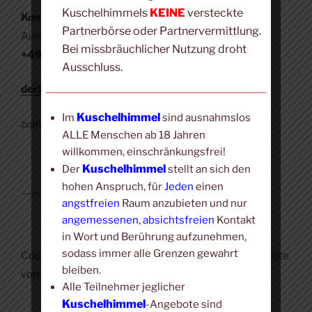
Kuschelhimmels
KEINE
versteckte
Kontakt:
Partnerbörse oder Partnervermittlung.
Anruf, SMS, WhatsApp, Signal:
Bei missbräuchlicher Nutzung droht
+49 (0) 171 423 4190
Ausschluss.
derkuschelhimmel@t-online.de
Kuschelhimmel
Im
sind ausnahmslos
zum
Impressum
ALLE Menschen ab 18 Jahren
willkommen, einschränkungsfrei!
Kuschelhimmel
Der
stellt an sich den
hohen Anspruch, für
Jeden
einen
___________________
angstfreien
Raum anzubieten und nur
angemessenen, absichtsfreien
Kontakt
in Wort und Berührung aufzunehmen,
sodass immer alle Grenzen gewahrt
Copyright © 2018-2026
Kuschel-Portal.
Alle Rechte
bleiben.
vorbehalten.
Alle Teilnehmer jeglicher
Kuschelhimmel
-Angebote sind