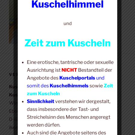
Kuschelhimmel
und
Zeit zum Kuscheln
Eine erotische, tantrische oder sexuelle
Ausrichtung ist
NICHT
Bestandteil der
VERANTWORTLICH
Angebote des
Kuschelportals
und
somit des
Kuschelhimmels
sowie
Zeit
Kuschelhimmel +
zum Kuscheln
Kuschel-Portal
Sinnlichkeit
verstehen wir dergestalt,
Winfried Bär
dass insbesondere der Tast- und
Eberbacher Str. 23
Streichelsinn des Menschen angeregt
D-65346 Eltville (Erbach)
werden dürfen.
(kein Veranstaltungsort)
Auch sind die Angebote seitens des