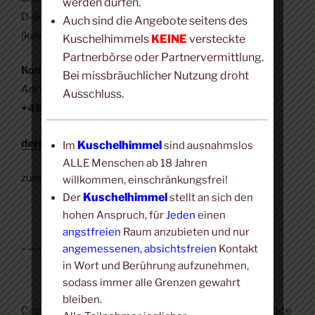
werden dürfen.
D-65346 Eltville (Erbach)
Auch sind die Angebote seitens des
(kein Veranstaltungsort)
Kuschelhimmels
KEINE
versteckte
Partnerbörse oder Partnervermittlung.
Kontakt:
Bei missbräuchlicher Nutzung droht
Anruf, SMS, WhatsApp, Signal:
Ausschluss.
+49 (0) 171 423 4190
derkuschelhimmel@t-online.de
Kuschelhimmel
Im
sind ausnahmslos
ALLE Menschen ab 18 Jahren
zum
Impressum
willkommen, einschränkungsfrei!
Kuschelhimmel
Der
stellt an sich den
hohen Anspruch, für
Jeden
einen
angstfreien
Raum anzubieten und nur
___________________
angemessenen, absichtsfreien
Kontakt
in Wort und Berührung aufzunehmen,
sodass immer alle Grenzen gewahrt
bleiben.
Copyright © 2018-2026
Kuschel-Portal.
Alle Rechte