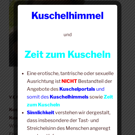
Kuschelhimmel
und
Zeit zum Kuscheln
Eine erotische, tantrische oder sexuelle
Ausrichtung ist
NICHT
Bestandteil der
Angebote des
Kuschelportals
und
somit des
Kuschelhimmels
sowie
Zeit
VERANTWORTLICH
zum Kuscheln
Kuschelhimmel +
Sinnlichkeit
verstehen wir dergestalt,
Kuschel-Portal
dass insbesondere der Tast- und
Winfried Bär
Streichelsinn des Menschen angeregt
Eberbacher Str. 23