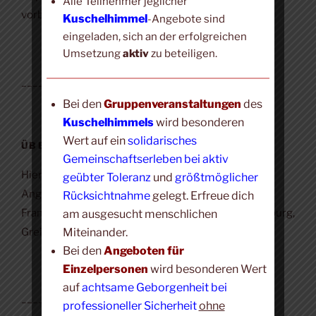
Alle Teilnehmer jeglicher
vorbehalten.
Kuschelhimmel
-Angebote sind
eingeladen, sich an der erfolgreichen
Umsetzung
aktiv
zu beteiligen.
____________________
Bei den
Gruppenveranstaltungen
des
Kuschelhimmels
wird besonderen
Wert auf ein
solidarisches
ÜBER DIESE WEBSITE
Gemeinschaftserleben bei aktiv
Hier findest du eine Übersicht det Kuschelhimmel-
geübter Toleranz
und
größtmöglicher
Angebote für Gruppen und Einzelne im Raum
Rücksichtnahme
gelegt. Erfreue dich
Frankfurt, Oberursel, Erbach/Rheingau, Mainz, Marburg,
am ausgesucht menschlichen
Miteinander.
Greifenstein und Boppard.
Bei den
Angeboten für
Einzelpersonen
wird besonderen Wert
auf
achtsame Geborgenheit bei
____________________
professioneller Sicherheit
ohne